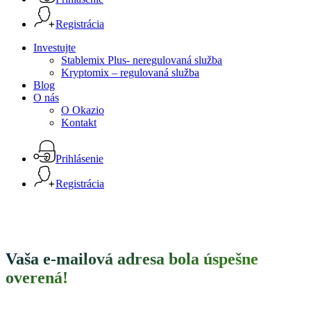
Registrácia
Menu
Investujte
Stablemix Plus- neregulovaná služba
Kryptomix – regulovaná služba
Blog
O nás
O Okazio
Kontakt
Prihlásenie
Registrácia
Vaša e-mailová adresa bola úspešne
overená!