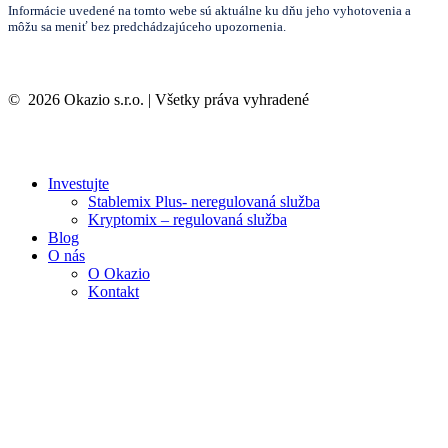
Informácie uvedené na tomto webe sú aktuálne ku dňu jeho vyhotovenia a
môžu sa meniť bez predchádzajúceho upozornenia.
©
2026
Okazio s.r.o. | Všetky práva vyhradené
Investujte
Stablemix Plus- neregulovaná služba
Kryptomix – regulovaná služba
Blog
O nás
O Okazio
Kontakt