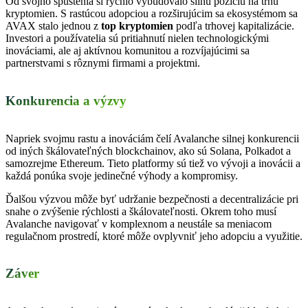
Od svojho spustenia si rýchlo vybudovalo silnú pozíciu na trhu
kryptomien. S rastúcou adopciou a rozširujúcim sa ekosystémom sa
AVAX stalo jednou z
top kryptomien
podľa trhovej kapitalizácie.
Investori a používatelia sú pritiahnutí nielen technologickými
inováciami, ale aj aktívnou komunitou a rozvíjajúcimi sa
partnerstvami s rôznymi firmami a projektmi.
Konkurencia a výzvy
Napriek svojmu rastu a inováciám čelí Avalanche silnej konkurencii
od iných škálovateľných blockchainov, ako sú Solana, Polkadot a
samozrejme Ethereum.
Tieto platformy sú tiež vo vývoji a inovácii a
každá ponúka svoje jedinečné výhody a kompromisy.
Ďalšou výzvou môže byť udržanie bezpečnosti a decentralizácie pri
snahe o zvýšenie rýchlosti a škálovateľnosti. Okrem toho musí
Avalanche navigovať v komplexnom a neustále sa meniacom
regulačnom prostredí, ktoré môže ovplyvniť jeho adopciu a využitie.
Záver