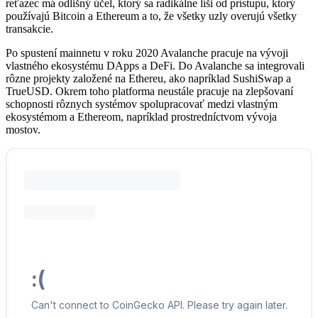
reťazec má odlišný účel, ktorý sa radikálne líši od prístupu, ktorý
používajú Bitcoin a Ethereum a to, že všetky uzly overujú všetky
transakcie.
Po spustení mainnetu v roku 2020 Avalanche pracuje na vývoji
vlastného ekosystému DApps a DeFi. Do Avalanche sa integrovali
rôzne projekty založené na Ethereu, ako napríklad SushiSwap a
TrueUSD. Okrem toho platforma neustále pracuje na zlepšovaní
schopnosti rôznych systémov spolupracovať medzi vlastným
ekosystémom a Ethereom, napríklad prostredníctvom vývoja
mostov.