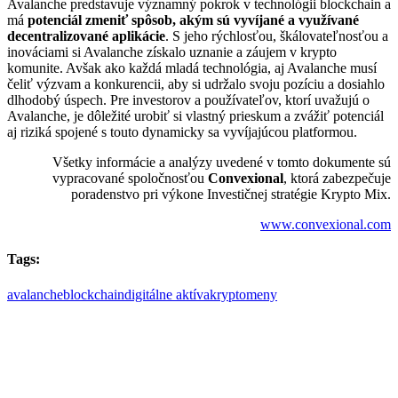
Avalanche predstavuje významný pokrok v technológii blockchain a
má
potenciál zmeniť spôsob, akým sú vyvíjané a využívané
decentralizované aplikácie
. S jeho rýchlosťou, škálovateľnosťou a
inováciami si Avalanche získalo uznanie a záujem v krypto
komunite. Avšak ako každá mladá technológia, aj Avalanche musí
čeliť výzvam a konkurencii, aby si udržalo svoju pozíciu a dosiahlo
dlhodobý úspech. Pre investorov a používateľov, ktorí uvažujú o
Avalanche, je dôležité urobiť si vlastný prieskum a zvážiť potenciál
aj riziká spojené s touto dynamicky sa vyvíjajúcou platformou.
Všetky informácie a analýzy uvedené v tomto dokumente sú
vypracované spoločnosťou
Convexional
, ktorá zabezpečuje
poradenstvo pri výkone Investičnej stratégie Krypto Mix.
www.convexional.com
Tags:
avalanche
blockchain
digitálne aktíva
kryptomeny