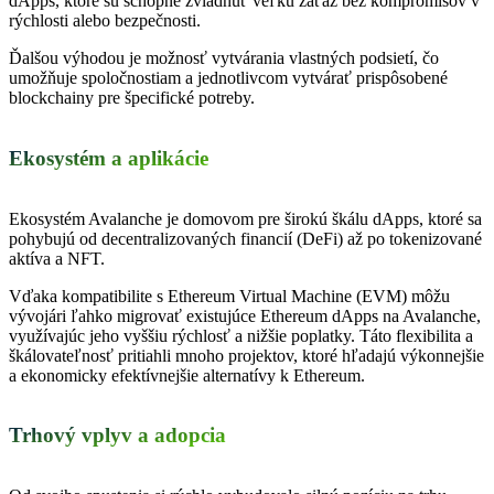
dApps, ktoré sú schopné zvládnuť veľkú záťaž bez kompromisov v
rýchlosti alebo bezpečnosti.
Ďalšou výhodou je možnosť vytvárania vlastných podsietí, čo
umožňuje spoločnostiam a jednotlivcom vytvárať prispôsobené
blockchainy pre špecifické potreby.
Ekosystém a aplikácie
Ekosystém Avalanche je domovom pre širokú škálu dApps, ktoré sa
pohybujú od decentralizovaných financií (DeFi) až po tokenizované
aktíva a NFT.
Vďaka kompatibilite s Ethereum Virtual Machine (EVM) môžu
vývojári ľahko migrovať existujúce Ethereum dApps na Avalanche,
využívajúc jeho vyššiu rýchlosť a nižšie poplatky. Táto flexibilita a
škálovateľnosť pritiahli mnoho projektov, ktoré hľadajú výkonnejšie
a ekonomicky efektívnejšie alternatívy k Ethereum.
Trhový vplyv a adopcia