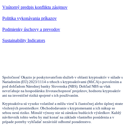
Vnútorný predpis konfliktu záujmov
Politika vykonávania príkazov
Podmienky úschovy a prevodov
Sustainability Indicators
Spoločnosť Okazio je poskytovateľom služieb v oblasti kryptoaktív v súlade s
Nariadením (EÚ) 2023/1114 o trhoch s kryptoaktívami (MiCA) s povolením a
pod dohľadom Národnej banky Slovenska (NBS). Dohľad NBS sa však
nevzťahuje na hospodársku životaschopnosť projektov, hodnotu kryptoaktív
ani na investičné riziká spojené s ich používaním.
Kryptoaktíva sú vysoko volatilné a môžu viesť k čiastočnej alebo úplnej strate
vložených prostriedkov. Obchododavanie s kryptomenami a ich nákup so
sebou nesú riziko. Minulé výnosy nie sú zárukou budúcich výsledkov. Každý
návštevník tohto webu by mal konať na základe vlastného posúdenia a v
prípade potreby vyhľadať nezávislé odborné poradenstvo.