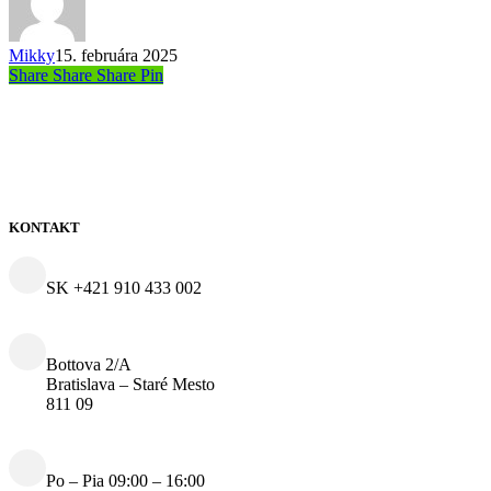
Mikky
15. februára 2025
Share
Share
Share
Share
Pin
KONTAKT
SK +421 910 433 002
Bottova 2/A
Bratislava – Staré Mesto
811 09
Po – Pia 09:00 – 16:00