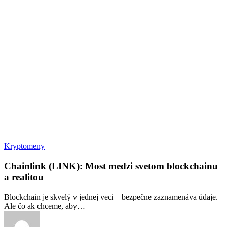
Chainlink
Kryptomeny
(LINK):
Most
Chainlink (LINK): Most medzi svetom blockchainu
medzi
a realitou
svetom
blockchainu
Blockchain je skvelý v jednej veci – bezpečne zaznamenáva údaje.
a
Ale čo ak chceme, aby…
realitou