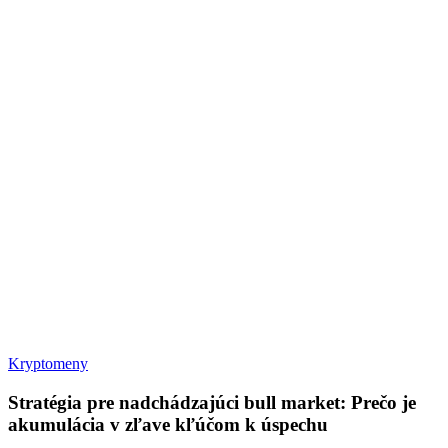
Stratégia
Kryptomeny
pre
nadchádzajúci
Stratégia pre nadchádzajúci bull market: Prečo je
bull
akumulácia v zľave kľúčom k úspechu
market: