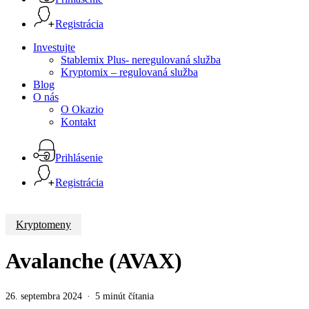
Registrácia
Menu
Investujte
Stablemix Plus- neregulovaná služba
Kryptomix – regulovaná služba
Blog
O nás
O Okazio
Kontakt
Prihlásenie
Registrácia
Kryptomeny
Avalanche (AVAX)
26. septembra 2024
5 minút čítania