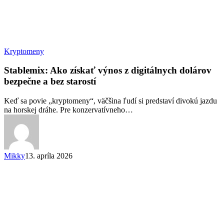
Stablemix:
Kryptomeny
Ako
získať
Stablemix: Ako získať výnos z digitálnych dolárov
výnos
bezpečne a bez starostí
z
digitálnych
Keď sa povie „kryptomeny“, väčšina ľudí si predstaví divokú jazdu
dolárov
na horskej dráhe. Pre konzervatívneho…
bezpečne
a
bez
starostí
Mikky
13. apríla 2026