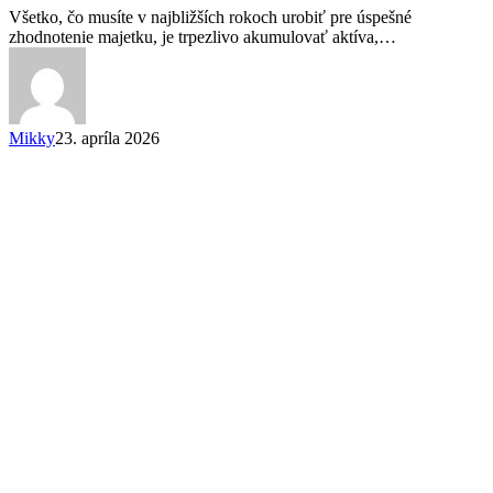
Prečo
Všetko, čo musíte v najbližších rokoch urobiť pre úspešné
je
zhodnotenie majetku, je trpezlivo akumulovať aktíva,…
akumulácia
v
zľave
kľúčom
k
Mikky
23. apríla 2026
úspechu