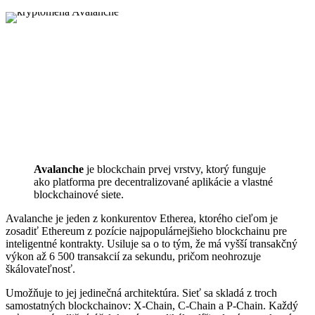
Avalanche
je blockchain prvej vrstvy, ktorý funguje
ako platforma pre decentralizované aplikácie a vlastné
blockchainové siete.
Avalanche je jeden z konkurentov Etherea, ktorého cieľom je
zosadiť Ethereum z pozície najpopulárnejšieho blockchainu pre
inteligentné kontrakty. Usiluje sa o to tým, že má vyšší transakčný
výkon až 6 500 transakcií za sekundu, pričom neohrozuje
škálovateľnosť.
Umožňuje to jej jedinečná architektúra. Sieť sa skladá z troch
samostatných blockchainov: X-Chain, C-Chain a P-Chain. Každý