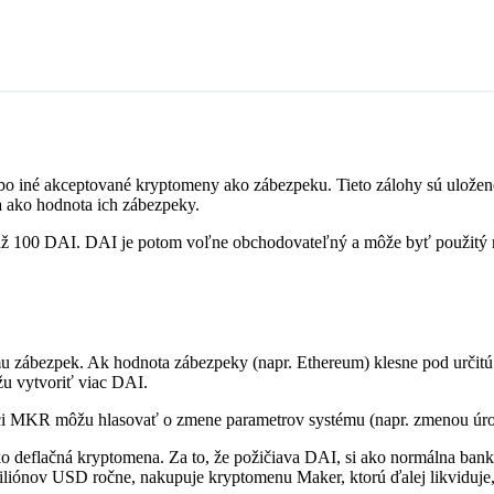
o iné akceptované kryptomeny ako zábezpeku. Tieto zálohy sú uložené v
a ako hodnota ich zábezpeky.
až 100 DAI. DAI je potom voľne obchodovateľný a môže byť použitý na
u zábezpek. Ak hodnota zábezpeky (napr. Ethereum) klesne pod určitú
žu vytvoriť viac DAI.
íci MKR môžu hlasovať o zmene parametrov systému (napr. zmenou úrok
ko deflačná kryptomena. Za to, že požičiava DAI, si ako normálna banka
miliónov USD ročne, nakupuje kryptomenu Maker, ktorú ďalej likviduje