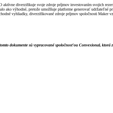
ívne diverzifikuje svoje zdroje príjmov investovaním svojich rezer
zalo ako výhodné, pretože umožňuje platforme generovať udržateľné prí
odné vyhliadky, diverzifikované zdroje príjmov spoločnosti Maker vz
 tomto dokumente sú vypracované spoločnosťou Convexional, ktorá 