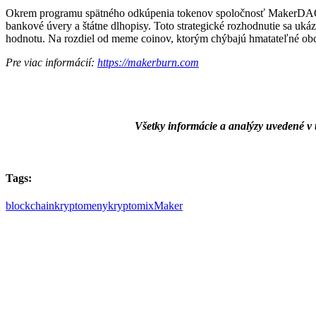
Okrem programu spätného odkúpenia tokenov spoločnosť MakerDAO akt
bankové úvery a štátne dlhopisy. Toto strategické rozhodnutie sa uká
hodnotu. Na rozdiel od meme coinov, ktorým chýbajú hmatateľné obch
Pre viac informácií:
https://makerburn.com
Všetky informácie a analýzy uvedené v
Tags:
blockchain
kryptomeny
kryptomix
Maker