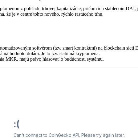
ptomenou z pohľadu trhovej kapitalizácie, pričom ich stablecoin DAI, j
á, že je v centre tohto nového, rýchlo rastúceho trhu.
 automatizovaným softvérom (tzv. smart kontraktmi) na blockchain sieti 
aná na hodnotu dolára. Je to tzv. stabilná kryptomena.
lastnia MKR, majú právo hlasovať o budúcnosti systému.