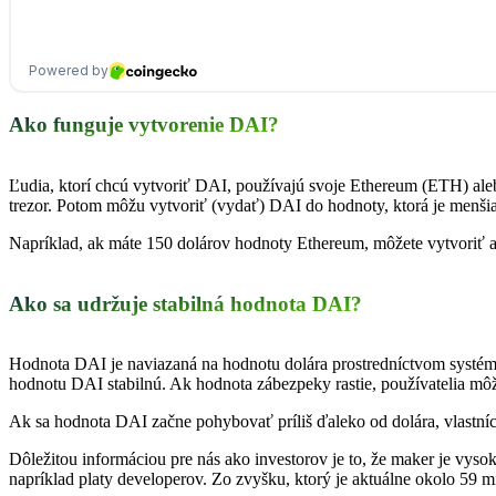
Ako funguje vytvorenie DAI?
Ľudia, ktorí chcú vytvoriť DAI, používajú svoje Ethereum (ETH) aleb
trezor. Potom môžu vytvoriť (vydať) DAI do hodnoty, ktorá je menši
Napríklad, ak máte 150 dolárov hodnoty Ethereum, môžete vytvoriť 
Ako sa udržuje stabilná hodnota DAI?
Hodnota DAI je naviazaná na hodnotu dolára prostredníctvom systém
hodnotu DAI stabilnú. Ak hodnota zábezpeky rastie, používatelia mô
Ak sa hodnota DAI začne pohybovať príliš ďaleko od dolára, vlastn
Dôležitou informáciou pre nás ako investorov je to, že maker je vyso
napríklad platy developerov. Zo zvyšku, ktorý je aktuálne okolo 59 