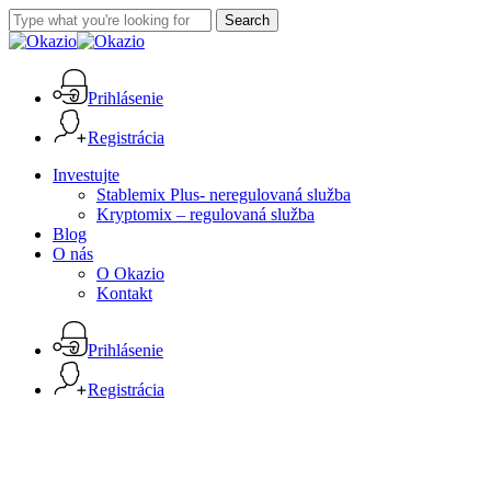
Skip
Search
to
Close
main
Search
content
Prihlásenie
Registrácia
Menu
Investujte
Stablemix Plus- neregulovaná služba
Kryptomix – regulovaná služba
Blog
O nás
O Okazio
Kontakt
Prihlásenie
Registrácia