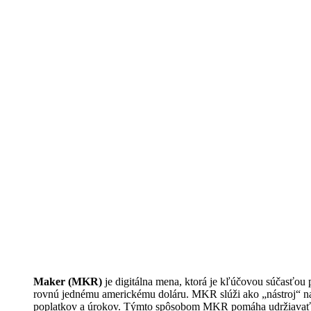
Maker (MKR)
je digitálna mena, ktorá je kľúčovou súčasťou 
rovnú jednému americkému doláru. MKR slúži ako „nástroj“ na 
poplatkov a úrokov. Týmto spôsobom MKR pomáha udržiavať st