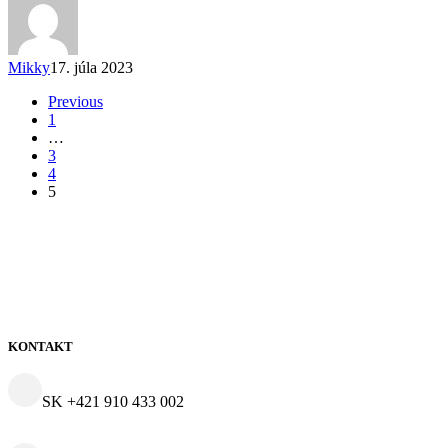
informácií
Mikky
17. júla 2023
Previous
1
…
3
4
5
KONTAKT
SK +421 910 433 002