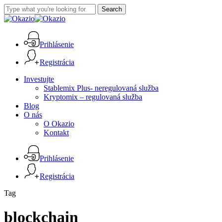
Skip
Search
to
Close
main
Search
content
Prihlásenie
Registrácia
Menu
Investujte
Stablemix Plus- neregulovaná služba
Kryptomix – regulovaná služba
Blog
O nás
O Okazio
Kontakt
Prihlásenie
Registrácia
Tag
blockchain