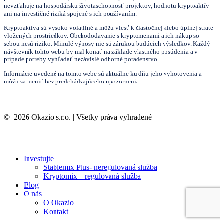
nevzťahuje na hospodársku životaschopnosť projektov, hodnotu kryptoaktív
ani na investičné riziká spojené s ich používaním.
Kryptoaktíva sú vysoko volatilné a môžu viesť k čiastočnej alebo úplnej strate
vložených prostriedkov. Obchododavanie s kryptomenami a ich nákup so
sebou nesú riziko. Minulé výnosy nie sú zárukou budúcich výsledkov. Každý
návštevník tohto webu by mal konať na základe vlastného posúdenia a v
prípade potreby vyhľadať nezávislé odborné poradenstvo.
Informácie uvedené na tomto webe sú aktuálne ku dňu jeho vyhotovenia a
môžu sa meniť bez predchádzajúceho upozornenia.
©
2026
Okazio s.r.o. | Všetky práva vyhradené
Close
Investujte
Menu
Stablemix Plus- neregulovaná služba
Kryptomix – regulovaná služba
Blog
O nás
O Okazio
Kontakt