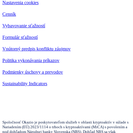
Nastavenia cookies
Cenník
Vybavovanie sťažností
Formulár sťažností
Vnútorný predpis konfliktu záujmov
Politika vykonávania príkazov
Podmienky úschovy a prevodov
Sustainability Indicators
Spoločnosť Okazio je poskytovateľom služieb v oblasti kryptoaktív v súlade s
Nariadením (EÚ) 2023/1114 o trhoch s kryptoaktívami (MiCA) s povolením a
pod dohľadom Národnej banky Slovenska (NBS). Dohľad NBS sa však