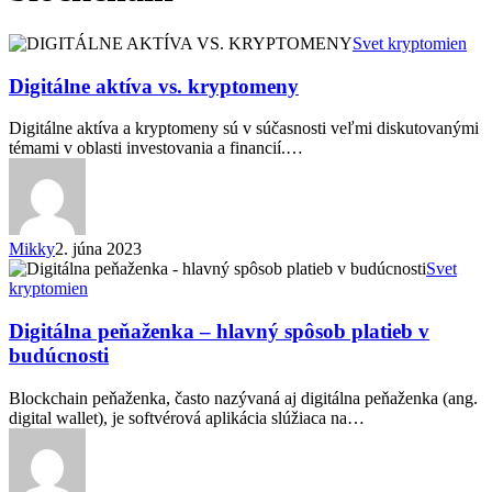
Digitálne
Svet kryptomien
aktíva
vs.
Digitálne aktíva vs. kryptomeny
kryptomeny
Digitálne aktíva a kryptomeny sú v súčasnosti veľmi diskutovanými
témami v oblasti investovania a financií.…
Mikky
2. júna 2023
Digitálna
Svet
peňaženka
kryptomien
–
hlavný
Digitálna peňaženka – hlavný spôsob platieb v
spôsob
budúcnosti
platieb
v
Blockchain peňaženka, často nazývaná aj digitálna peňaženka (ang.
budúcnosti
digital wallet), je softvérová aplikácia slúžiaca na…