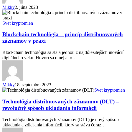
Mikky
2. júna 2023
Blockchain
technológia
–
Svet kryptomien
princíp
distribuovaných
Blockchain technológia – princíp distribuovaných
záznamov
záznamov v praxi
v
praxi
Blockchain technológia sa stala jednou z najdôležitejších inovácií
digitálneho veku. Hovorí sa o nej ako…
Mikky
18. septembra 2023
Technológia
Svet kryptomien
distribuovaných
záznamov
Technológia distribuovaných záznamov (DLT) –
(DLT)
revolučný spôsob ukladania informácií
–
revolučný
Technológia distribuovaných záznamov (DLT) je nový spôsob
spôsob
ukladania a zdieľania informácií, ktorý sa stáva čoraz…
ukladania