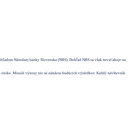
 dohľadom Národnej banky Slovenska (NBS). Dohľad NBS sa však nevzťahuje na
sú riziko. Minulé výnosy nie sú zárukou budúcich výsledkov. Každý návštevník