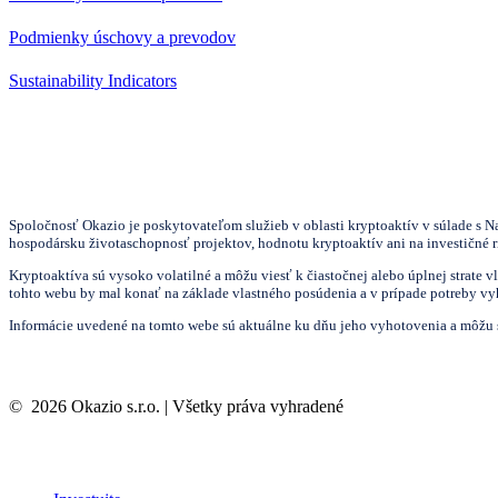
Podmienky úschovy a prevodov
Sustainability Indicators
Spoločnosť Okazio je poskytovateľom služieb v oblasti kryptoaktív v súlade 
hospodársku životaschopnosť projektov, hodnotu kryptoaktív ani na investičné r
Kryptoaktíva sú vysoko volatilné a môžu viesť k čiastočnej alebo úplnej strat
tohto webu by mal konať na základe vlastného posúdenia a v prípade potreby vy
Informácie uvedené na tomto webe sú aktuálne ku dňu jeho vyhotovenia a môžu
©
2026
Okazio s.r.o. | Všetky práva vyhradené