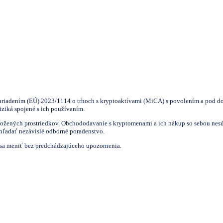
s Nariadením (EÚ) 2023/1114 o trhoch s kryptoaktívami (MiCA) s povolením a pod
iziká spojené s ich používaním.
e vložených prostriedkov. Obchododavanie s kryptomenami a ich nákup so sebou ne
hľadať nezávislé odborné poradenstvo.
 sa meniť bez predchádzajúceho upozornenia.