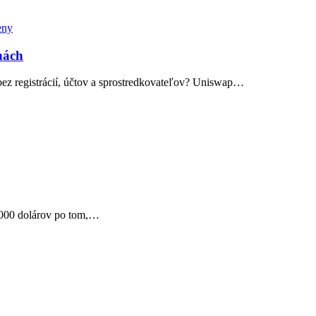
eny
nách
bez registrácií, účtov a sprostredkovateľov? Uniswap…
3 000 dolárov po tom,…