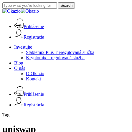
Skip
Search
to
Close
main
Search
content
Prihlásenie
Registrácia
Menu
Investujte
Stablemix Plus- neregulovaná služba
Kryptomix – regulovaná služba
Blog
O nás
O Okazio
Kontakt
Prihlásenie
Registrácia
Tag
uniswap