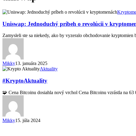
Uniswap:
Kryptom
Jednoduchý
príbeh
Uniswap: Jednoduchý príbeh o revolúcii v kryptome
o
revolúcii
Zamysleli ste sa niekedy, ako by vyzeralo obchodovanie kryptomien 
v
kryptomenách
Mikky
13. januára 2025
#KryptoAktuality
Aktuality
#KryptoAktuality
🧩 Cena Bitcoinu dosiahla nový vrchol Cena Bitcoinu vzrástla na 6
Mikky
15. júla 2024