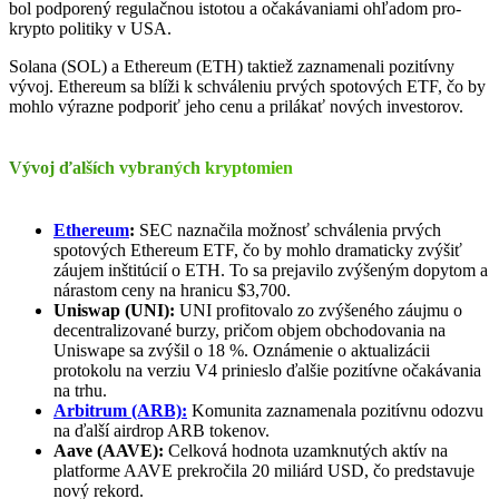
bol podporený regulačnou istotou a očakávaniami ohľadom pro-
krypto politiky v USA.
Solana (SOL) a Ethereum (ETH) taktiež zaznamenali pozitívny
vývoj. Ethereum sa blíži k schváleniu prvých spotových ETF, čo by
mohlo výrazne podporiť jeho cenu a prilákať nových investorov.
Vývoj ďalších vybraných kryptomien
Ethereum
:
SEC naznačila možnosť schválenia prvých
spotových Ethereum ETF, čo by mohlo dramaticky zvýšiť
záujem inštitúcií o ETH. To sa prejavilo zvýšeným dopytom a
nárastom ceny na hranicu $3,700.
Uniswap (UNI):
UNI profitovalo zo zvýšeného záujmu o
decentralizované burzy, pričom objem obchodovania na
Uniswape sa zvýšil o 18 %. Oznámenie o aktualizácii
protokolu na verziu V4 prinieslo ďalšie pozitívne očakávania
na trhu.
Arbitrum (ARB):
Komunita zaznamenala pozitívnu odozvu
na ďalší airdrop ARB tokenov.
Aave (AAVE):
Celková hodnota uzamknutých aktív na
platforme AAVE prekročila 20 miliárd USD, čo predstavuje
nový rekord.