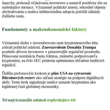
úspechy, prekonal očakávania investorov a nastavil pozitívny tón na
nasledujúce mesiace. Významné politické zmeny, rekordné objemy
obchodovania a rastúca inštitucionálna adopcia položili základy
ďalšieho rastu.
Fundamenty a makroekonomické faktory
Významnú úlohu v novembrovom raste kryptomenového trhu
zohrali politické udalosti.
Znovuzvolenie Donalda Trumpa
posilnilo dôveru investorov v priaznivejšie regulačné prostredie.
Plánovaná nominácia Paula Atkinsa, známeho podporovateľa
kryptomien, na čelo SEC priniesla optimizmus ohľadom budúcich
regulácií.
Ďalším prelomovým krokom je
plán USA na vytvorenie
Bitcoinových rezerv
ako súčasti stratégie na podporu digitálnych
aktív. Tento krok signalizuje rastúce uznanie kryptomien ako
legitímnej časti globálnej ekonomiky.
Tri najvýraznejšie udalosti ovplyvňujúce trh