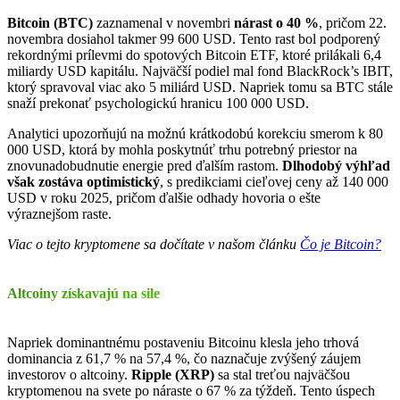
Bitcoin (BTC)
zaznamenal v novembri
nárast o 40 %
, pričom 22.
novembra dosiahol takmer 99 600 USD. Tento rast bol podporený
rekordnými prílevmi do spotových Bitcoin ETF, ktoré prilákali 6,4
miliardy USD kapitálu. Najväčší podiel mal fond BlackRock’s IBIT,
ktorý spravoval viac ako 5 miliárd USD. Napriek tomu sa BTC stále
snaží prekonať psychologickú hranicu 100 000 USD.
Analytici upozorňujú na možnú krátkodobú korekciu smerom k 80
000 USD, ktorá by mohla poskytnúť trhu potrebný priestor na
znovunadobudnutie energie pred ďalším rastom.
Dlhodobý výhľad
však zostáva optimistický
, s predikciami cieľovej ceny až 140 000
USD v roku 2025, pričom ďalšie odhady hovoria o ešte
výraznejšom raste.
Viac o tejto kryptomene sa dočítate v našom článku
Čo je Bitcoin?
Altcoiny získavajú na sile
Napriek dominantnému postaveniu Bitcoinu klesla jeho trhová
dominancia z 61,7 % na 57,4 %, čo naznačuje zvýšený záujem
investorov o altcoiny.
Ripple (XRP)
sa stal treťou najväčšou
kryptomenou na svete po náraste o 67 % za týždeň. Tento úspech