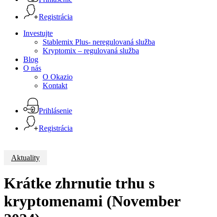
Registrácia
Menu
Investujte
Stablemix Plus- neregulovaná služba
Kryptomix – regulovaná služba
Blog
O nás
O Okazio
Kontakt
Prihlásenie
Registrácia
Aktuality
Krátke zhrnutie trhu s
kryptomenami (November