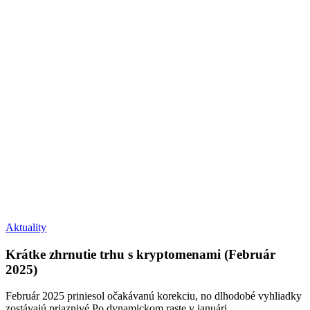
Krátke
Aktuality
zhrnutie
trhu
Krátke zhrnutie trhu s kryptomenami (Február
s
2025)
kryptomenami
(Február
Február 2025 priniesol očakávanú korekciu, no dlhodobé vyhliadky
2025)
zostávajú priaznivé Po dynamickom raste v januári…