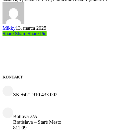
Mikky
13. marca 2025
Share
Share
Share
Share
Pin
KONTAKT
SK +421 910 433 002
Bottova 2/A
Bratislava – Staré Mesto
811 09