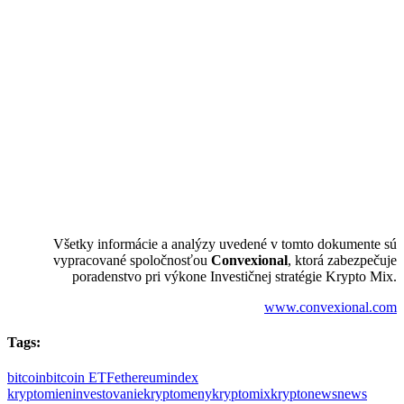
Všetky informácie a analýzy uvedené v tomto dokumente sú
vypracované spoločnosťou
Convexional
, ktorá zabezpečuje
poradenstvo pri výkone Investičnej stratégie Krypto Mix.
www.convexional.com
Tags:
bitcoin
bitcoin ETF
ethereum
index
kryptomien
investovanie
kryptomeny
kryptomix
kryptonews
news