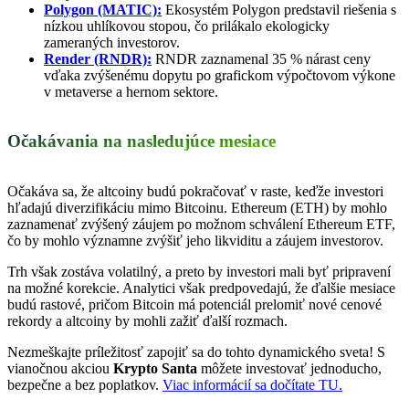
Polygon (MATIC):
Ekosystém Polygon predstavil riešenia s
nízkou uhlíkovou stopou, čo prilákalo ekologicky
zameraných investorov.
Render (RNDR):
RNDR zaznamenal 35 % nárast ceny
vďaka zvýšenému dopytu po grafickom výpočtovom výkone
v metaverse a hernom sektore.
Očakávania na nasledujúce mesiace
Očakáva sa, že altcoiny budú pokračovať v raste, keďže investori
hľadajú diverzifikáciu mimo Bitcoinu. Ethereum (ETH) by mohlo
zaznamenať zvýšený záujem po možnom schválení Ethereum ETF,
čo by mohlo významne zvýšiť jeho likviditu a záujem investorov.
Trh však zostáva volatilný, a preto by investori mali byť pripravení
na možné korekcie. Analytici však predpovedajú, že ďalšie mesiace
budú rastové, pričom Bitcoin má potenciál prelomiť nové cenové
rekordy a altcoiny by mohli zažiť ďalší rozmach.
Nezmeškajte príležitosť zapojiť sa do tohto dynamického sveta! S
vianočnou akciou
Krypto Santa
môžete investovať jednoducho,
bezpečne a bez poplatkov.
Viac informácií sa dočítate TU.