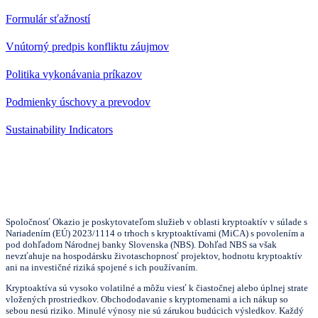
Formulár sťažností
Vnútorný predpis konfliktu záujmov
Politika vykonávania príkazov
Podmienky úschovy a prevodov
Sustainability Indicators
Spoločnosť Okazio je poskytovateľom služieb v oblasti kryptoaktív v súlade s
Nariadením (EÚ) 2023/1114 o trhoch s kryptoaktívami (MiCA) s povolením a
pod dohľadom Národnej banky Slovenska (NBS). Dohľad NBS sa však
nevzťahuje na hospodársku životaschopnosť projektov, hodnotu kryptoaktív
ani na investičné riziká spojené s ich používaním.
Kryptoaktíva sú vysoko volatilné a môžu viesť k čiastočnej alebo úplnej strate
vložených prostriedkov. Obchododavanie s kryptomenami a ich nákup so
sebou nesú riziko. Minulé výnosy nie sú zárukou budúcich výsledkov. Každý