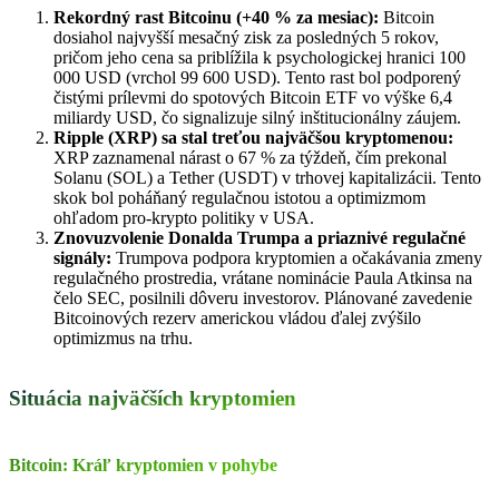
Rekordný rast Bitcoinu (+40 % za mesiac):
Bitcoin
dosiahol najvyšší mesačný zisk za posledných 5 rokov,
pričom jeho cena sa priblížila k psychologickej hranici 100
000 USD (vrchol 99 600 USD). Tento rast bol podporený
čistými prílevmi do spotových Bitcoin ETF vo výške 6,4
miliardy USD, čo signalizuje silný inštitucionálny záujem.
Ripple (XRP) sa stal treťou najväčšou kryptomenou:
XRP zaznamenal nárast o 67 % za týždeň, čím prekonal
Solanu (SOL) a Tether (USDT) v trhovej kapitalizácii. Tento
skok bol poháňaný regulačnou istotou a optimizmom
ohľadom pro-krypto politiky v USA.
Znovuzvolenie Donalda Trumpa a priaznivé regulačné
signály:
Trumpova podpora kryptomien a očakávania zmeny
regulačného prostredia, vrátane nominácie Paula Atkinsa na
čelo SEC, posilnili dôveru investorov. Plánované zavedenie
Bitcoinových rezerv americkou vládou ďalej zvýšilo
optimizmus na trhu.
Situácia najväčších kryptomien
Bitcoin: Kráľ kryptomien v pohybe