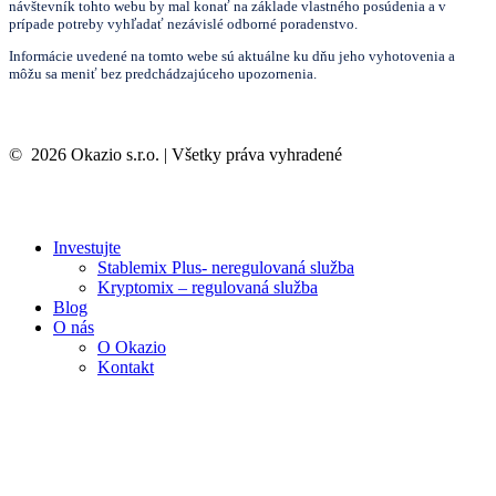
návštevník tohto webu by mal konať na základe vlastného posúdenia a v
prípade potreby vyhľadať nezávislé odborné poradenstvo.
Informácie uvedené na tomto webe sú aktuálne ku dňu jeho vyhotovenia a
môžu sa meniť bez predchádzajúceho upozornenia.
©
2026
Okazio s.r.o. | Všetky práva vyhradené
Investujte
Stablemix Plus- neregulovaná služba
Kryptomix – regulovaná služba
Blog
O nás
O Okazio
Kontakt