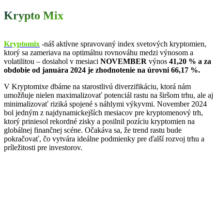
Krypto Mix
Kryptomix
-náš aktívne spravovaný index svetových kryptomien,
ktorý sa zameriava na optimálnu rovnováhu medzi výnosom a
volatilitou – dosiahol v mesiaci
NOVEMBER
výnos
41,20 % a za
obdobie od januára 2024 je zhodnotenie na úrovni 66,17 %.
V Kryptomixe dbáme na starostlivú diverzifikáciu, ktorá nám
umožňuje nielen maximalizovať potenciál rastu na širšom trhu, ale aj
minimalizovať riziká spojené s náhlymi výkyvmi. November 2024
bol jedným z najdynamickejších mesiacov pre kryptomenový trh,
ktorý priniesol rekordné zisky a posilnil pozíciu kryptomien na
globálnej finančnej scéne. Očakáva sa, že trend rastu bude
pokračovať, čo vytvára ideálne podmienky pre ďalší rozvoj trhu a
príležitosti pre investorov.