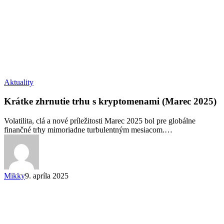
Krátke
Aktuality
zhrnutie
trhu
Krátke zhrnutie trhu s kryptomenami (Marec 2025)
s
kryptomenami
Volatilita, clá a nové príležitosti Marec 2025 bol pre globálne
(Marec
finančné trhy mimoriadne turbulentným mesiacom.…
2025)
Mikky
9. apríla 2025