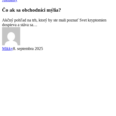
ak
sa
Čo ak sa obchodníci mýlia?
obchodníci
mýlia?
Akčný pohľad na trh, ktorý by ste mali poznať Svet kryptomien
dospieva a stáva sa…
Mikky
8. septembra 2025