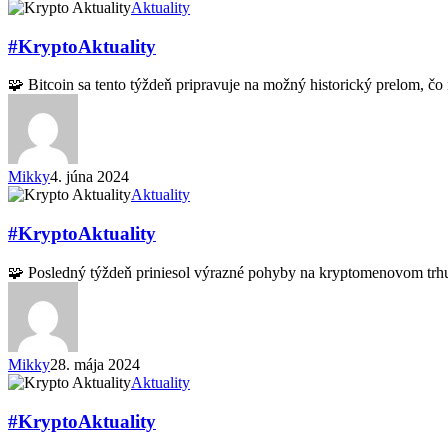
#KryptoAktuality
Aktuality
#KryptoAktuality
🧩 Bitcoin sa tento týždeň pripravuje na možný historický prelom, č
Mikky
4. júna 2024
#KryptoAktuality
Aktuality
#KryptoAktuality
🧩 Posledný týždeň priniesol výrazné pohyby na kryptomenovom trh
Mikky
28. mája 2024
#KryptoAktuality
Aktuality
#KryptoAktuality