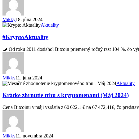
Mikky
18. júna 2024
#KryptoAktuality
Aktuality
#KryptoAktuality
🧩 Od roku 2011 dosiahol Bitcoin priemerný ročný rast 104 %, čo 
Mikky
11. júna 2024
Krátke
Aktuality
zhrnutie
trhu
Krátke zhrnutie trhu s kryptomenami (Máj 2024)
s
kryptomenami
Cena Bitcoinu v máji vzrástla z 60 622,1 € na 67 472,41€, čo predsta
(Máj
2024)
Mikky
11. novembra 2024