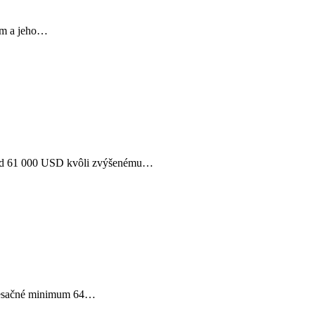
stom a jeho…
pod 61 000 USD kvôli zvýšenému…
é mesačné minimum 64…