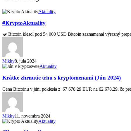
#KryptoAktuality
Aktuality
#KryptoAktuality
🧩 Bitcoin klesol pod 54 000 USD Bitcoin zaznamenal výrazný pr
Mikky
8. júla 2024
Krátke
Aktuality
zhrnutie
trhu
Krátke zhrnutie trhu s kryptomenami (Jún 2024)
s
kryptomenami
Cena Bitcoinu v júni poklesla z 67 678,29 EUR na 62 678,29, čo pr
(Jún
2024)
Mikky
11. novembra 2024
#KryptoAktuality
Aktuality