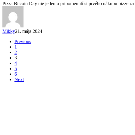
Pizza Bitcoin Day nie je len o pripomenutí si prvého nákupu pizze za
Mikky
21. mája 2024
Previous
1
2
3
4
5
6
Next