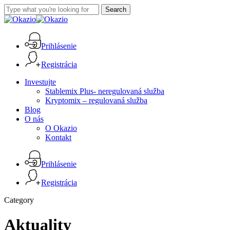
Skip
Search
to
Close
main
Search
content
Prihlásenie
Registrácia
Menu
Investujte
Stablemix Plus- neregulovaná služba
Kryptomix – regulovaná služba
Blog
O nás
O Okazio
Kontakt
Prihlásenie
Registrácia
Category
Aktuality