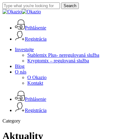
Skip
Search
to
Close
main
Search
content
Prihlásenie
Registrácia
Menu
Investujte
Stablemix Plus- neregulovaná služba
Kryptomix – regulovaná služba
Blog
O nás
O Okazio
Kontakt
Prihlásenie
Registrácia
Category
Aktuality