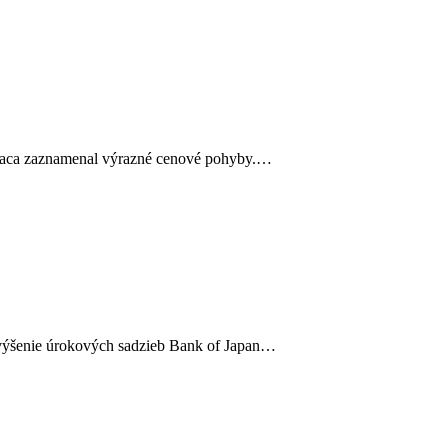
esiaca zaznamenal výrazné cenové pohyby.…
zvýšenie úrokových sadzieb Bank of Japan…