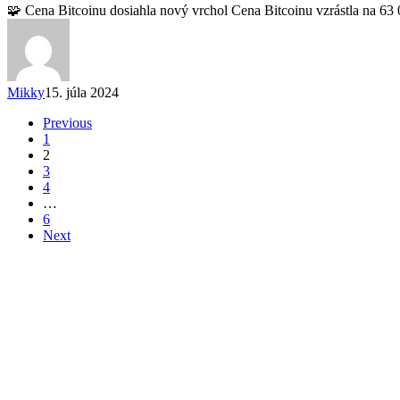
🧩 Cena Bitcoinu dosiahla nový vrchol Cena Bitcoinu vzrástla na 6
Mikky
15. júla 2024
Previous
1
2
3
4
…
6
Next