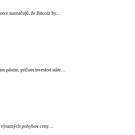
vzorce naznačujú, že Bitcoin by…
kom pásme, pričom investori stále…
ami výrazných pohybov ceny…