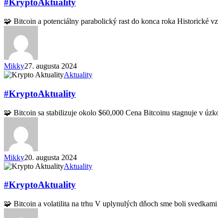
#KryptoAktuality
🧩 Bitcoin a potenciálny parabolický rast do konca roka Historické 
Mikky
27. augusta 2024
#KryptoAktuality
Aktuality
#KryptoAktuality
🧩 Bitcoin sa stabilizuje okolo $60,000 Cena Bitcoinu stagnuje v úz
Mikky
20. augusta 2024
#KryptoAktuality
Aktuality
#KryptoAktuality
🧩 Bitcoin a volatilita na trhu V uplynulých dňoch sme boli svedk