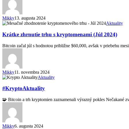
Mikky
13. augusta 2024
Krátke
Aktuality
zhrnutie
trhu
Krátke zhrnutie trhu s kryptomenami (Júl 2024)
s
kryptomenami
Bitcoin začal júl s hodnotou približne $60,000, avšak v priebehu m
(Júl
2024)
Mikky
11. novembra 2024
#KryptoAktuality
Aktuality
#KryptoAktuality
🧩 Bitcoin a trh kryptomien zaznamenali výrazný pokles Nečakané 
Mikky
6. augusta 2024