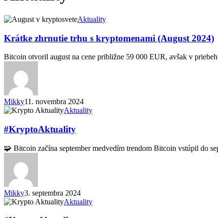
Krátke
Aktuality
zhrnutie
trhu
Krátke zhrnutie trhu s kryptomenami (August 2024)
s
kryptomenami
Bitcoin otvoril august na cene približne 59 000 EUR, avšak v prie
(August
2024)
Mikky
11. novembra 2024
#KryptoAktuality
Aktuality
#KryptoAktuality
🧩 Bitcoin začína september medvedím trendom Bitcoin vstúpil do
Mikky
3. septembra 2024
#KryptoAktuality
Aktuality