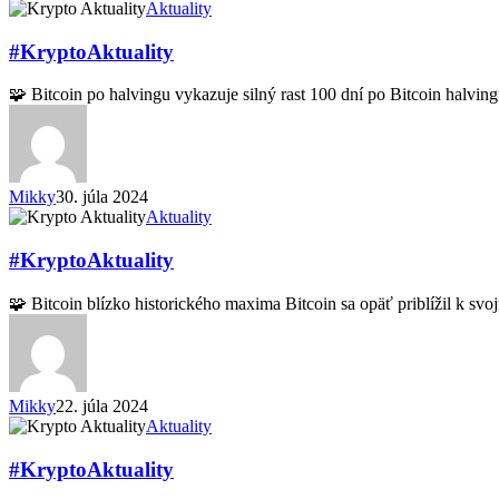
#KryptoAktuality
Aktuality
#KryptoAktuality
🧩 Bitcoin po halvingu vykazuje silný rast 100 dní po Bitcoin halvi
Mikky
30. júla 2024
#KryptoAktuality
Aktuality
#KryptoAktuality
🧩 Bitcoin blízko historického maxima Bitcoin sa opäť priblížil k 
Mikky
22. júla 2024
#KryptoAktuality
Aktuality
#KryptoAktuality