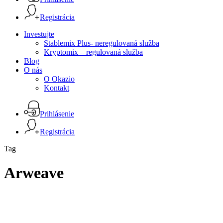
Registrácia
Menu
Investujte
Stablemix Plus- neregulovaná služba
Kryptomix – regulovaná služba
Blog
O nás
O Okazio
Kontakt
Prihlásenie
Registrácia
Tag
Arweave
Arweave
(AR)