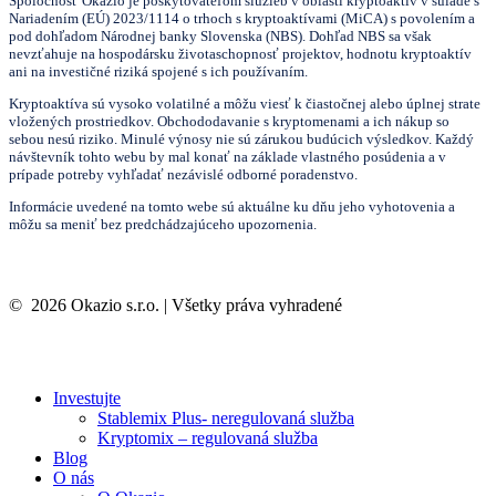
Spoločnosť Okazio je poskytovateľom služieb v oblasti kryptoaktív v súlade s
Nariadením (EÚ) 2023/1114 o trhoch s kryptoaktívami (MiCA) s povolením a
pod dohľadom Národnej banky Slovenska (NBS). Dohľad NBS sa však
nevzťahuje na hospodársku životaschopnosť projektov, hodnotu kryptoaktív
ani na investičné riziká spojené s ich používaním.
Kryptoaktíva sú vysoko volatilné a môžu viesť k čiastočnej alebo úplnej strate
vložených prostriedkov. Obchododavanie s kryptomenami a ich nákup so
sebou nesú riziko. Minulé výnosy nie sú zárukou budúcich výsledkov. Každý
návštevník tohto webu by mal konať na základe vlastného posúdenia a v
prípade potreby vyhľadať nezávislé odborné poradenstvo.
Informácie uvedené na tomto webe sú aktuálne ku dňu jeho vyhotovenia a
môžu sa meniť bez predchádzajúceho upozornenia.
©
2026
Okazio s.r.o. | Všetky práva vyhradené
Investujte
Stablemix Plus- neregulovaná služba
Kryptomix – regulovaná služba
Blog
O nás