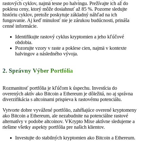
rastových cyklov, najmä tesne po halvingu. Prežívajte ich až do
poklesu ceny, ktorý môže dosiahnuť až 85 %. Pozorne sledujte
históriu cyklov, pretože poskytuje základný náhľad na ich
fungovanie. Aj keď minulosť nie je zárukou budúcnosti, prináša
cenné informácie.
Identifikujte rastový cyklus kryptomien
a
jeho kľúčové
obdobia.
Pozorujte vzory v raste
a
poklese cien, najmä v kontexte
halvingov
a
následného vývoja.
2. Správny Výber Portfólia
Rozmanitosť portfólia je kľúčom k úspechu. Investícia do
overených aktív ako Bitcoin a Ethereum je dôležitá, no aj správna
diverzifikácia s altcoinami prispieva k rastovému potenciálu.
Vytvorte dobre vyvážené portfólio, zahŕňajúce overené kryptomeny
ako Bitcoin a Ethereum, ale nezabudnite na potenciálne rastové
alternatívy v podobe altcoinov. VKrypto Mixe aktívne sledujeme a
riešime všetky aspekty portfólia pre našich klientov.
Investujte
do
stabilných kryptomien ako Bitcoin a Ethereum.