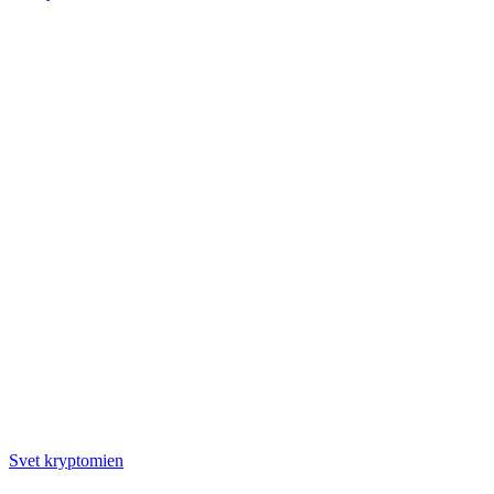
Nehnutelnosť
Svet kryptomien
v