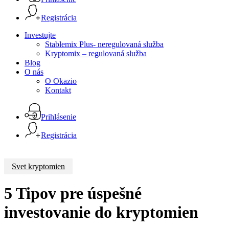
Registrácia
Menu
Investujte
Stablemix Plus- neregulovaná služba
Kryptomix – regulovaná služba
Blog
O nás
O Okazio
Kontakt
Prihlásenie
Registrácia
Svet kryptomien
5 Tipov pre úspešné
investovanie do kryptomien