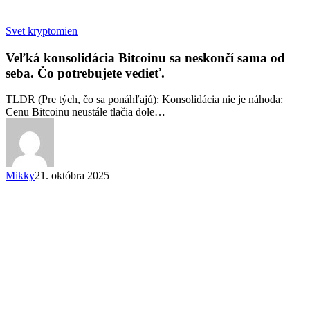
Veľká
Svet kryptomien
konsolidácia
Bitcoinu
Veľká konsolidácia Bitcoinu sa neskončí sama od
sa
seba. Čo potrebujete vedieť.
neskončí
sama
TLDR (Pre tých, čo sa ponáhľajú): Konsolidácia nie je náhoda:
od
Cenu Bitcoinu neustále tlačia dole…
seba.
Čo
potrebujete
vedieť.
Mikky
21. októbra 2025