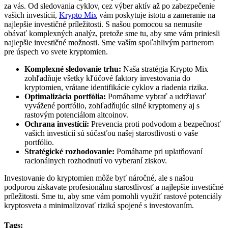
za vás. Od sledovania cyklov, cez výber aktív až po zabezpečenie
vašich investícií,
Krypto Mix
vám poskytuje istotu a zameranie na
najlepšie investičné príležitosti. S našou pomocou sa nemusíte
obávať komplexných analýz, pretože sme tu, aby sme vám priniesli
najlepšie investičné možnosti. Sme vaším spoľahlivým partnerom
pre úspech vo svete kryptomien.
Komplexné sledovanie trhu:
Naša stratégia Krypto Mix
zohľadňuje všetky kľúčové faktory investovania do
kryptomien, vrátane identifikácie cyklov a riadenia rizika.
Optimalizácia portfólia:
Pomáhame vybrať a udržiavať
vyvážené portfólio, zohľadňujúc silné kryptomeny aj s
rastovým potenciálom altcoinov.
Ochrana investícií:
Prevencia proti podvodom a bezpečnosť
vašich investícií sú súčasťou našej starostlivosti o vaše
portfólio.
Stratégické rozhodovanie:
Pomáhame pri uplatňovaní
racionálnych rozhodnutí vo vyberaní ziskov.
Investovanie do kryptomien môže byť náročné, ale s našou
podporou získavate profesionálnu starostlivosť a najlepšie investičné
príležitosti. Sme tu, aby sme vám pomohli využiť rastové potenciály
kryptosveta a minimalizovať riziká spojené s investovaním.
Tags: