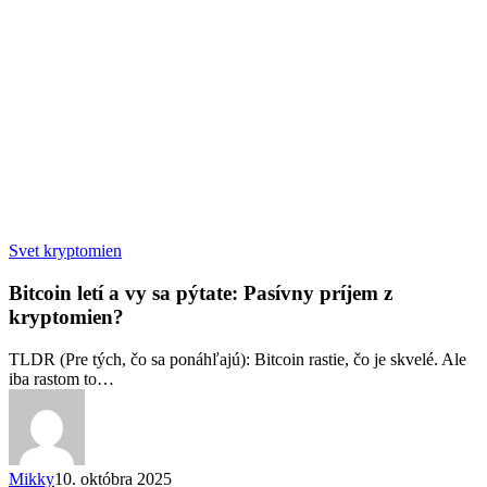
Bitcoin
Svet kryptomien
letí
a
Bitcoin letí a vy sa pýtate: Pasívny príjem z
vy
kryptomien?
sa
pýtate:
TLDR (Pre tých, čo sa ponáhľajú): Bitcoin rastie, čo je skvelé. Ale
Pasívny
iba rastom to…
príjem
z
kryptomien?
Mikky
10. októbra 2025