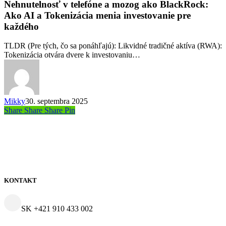
telefóne
Nehnutelnosť v telefóne a mozog ako BlackRock:
a
Ako AI a Tokenizácia menia investovanie pre
mozog
každého
ako
BlackRock:
TLDR (Pre tých, čo sa ponáhľajú): Likvidné tradičné aktíva (RWA):
Ako
Tokenizácia otvára dvere k investovaniu…
AI
a
Tokenizácia
menia
investovanie
Mikky
30. septembra 2025
pre
Share
Share
Share
Share
Pin
každého
KONTAKT
SK +421 910 433 002