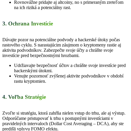
Rovnováž
ne
pridajte aj altcoiny,
no
s primeraným zreteľom
na ich riziká a potenciálny rast.
3. Ochrana Investície
Dávajte pozor na potenciálne podvody a hackerské útoky počas
rastového cyklu. S narastajúcim záujmom o kryptomeny rastie aj
aktivita podvodníkov. Zabezpečte svoje účty a chráňte svoje
investície pred bezpečnostnými hrozbami.
Udržiavajte bezpečnosť účtov a chráňte svoje investície pred
hackerskými útokmi.
Venujte pozornosť zvýšenej aktivite podvodníkov v období
rastu kryptomien.
4. Voľba Stratégie
Zvoľte si stratégiu, ktorá zahŕňa nielen vstup do trhu, ale aj výstup.
Odporúčame pristupovať k trhu s postupnými investíciami v
pravidelných intervaloch (Dollar Cost Averaging – DCA), aby ste
predišli vplyvu FOMO efektu.