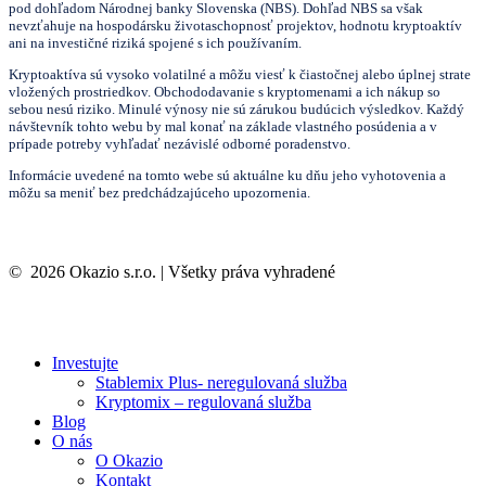
pod dohľadom Národnej banky Slovenska (NBS). Dohľad NBS sa však
nevzťahuje na hospodársku životaschopnosť projektov, hodnotu kryptoaktív
ani na investičné riziká spojené s ich používaním.
Kryptoaktíva sú vysoko volatilné a môžu viesť k čiastočnej alebo úplnej strate
vložených prostriedkov. Obchododavanie s kryptomenami a ich nákup so
sebou nesú riziko. Minulé výnosy nie sú zárukou budúcich výsledkov. Každý
návštevník tohto webu by mal konať na základe vlastného posúdenia a v
prípade potreby vyhľadať nezávislé odborné poradenstvo.
Informácie uvedené na tomto webe sú aktuálne ku dňu jeho vyhotovenia a
môžu sa meniť bez predchádzajúceho upozornenia.
©
2026
Okazio s.r.o. | Všetky práva vyhradené
Investujte
Stablemix Plus- neregulovaná služba
Kryptomix – regulovaná služba
Blog
O nás
O Okazio
Kontakt