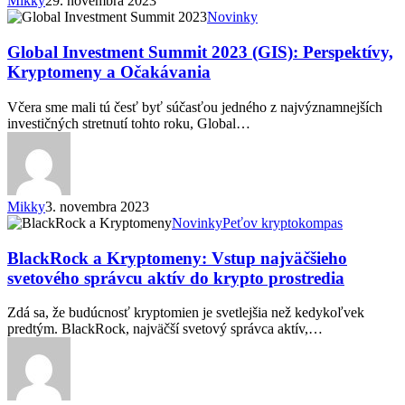
Mikky
29. novembra 2023
Global
Novinky
Investment
Summit
Global Investment Summit 2023 (GIS): Perspektívy,
2023
Kryptomeny a Očakávania
(GIS):
Perspektívy,
Včera sme mali tú česť byť súčasťou jedného z najvýznamnejších
Kryptomeny
investičných stretnutí tohto roku, Global…
a
Očakávania
Mikky
3. novembra 2023
BlackRock
Novinky
Peťov kryptokompas
a
Kryptomeny:
BlackRock a Kryptomeny: Vstup najväčšieho
Vstup
svetového správcu aktív do krypto prostredia
najväčšieho
svetového
Zdá sa, že budúcnosť kryptomien je svetlejšia než kedykoľvek
správcu
predtým. BlackRock, najväčší svetový správca aktív,…
aktív
do
krypto
prostredia