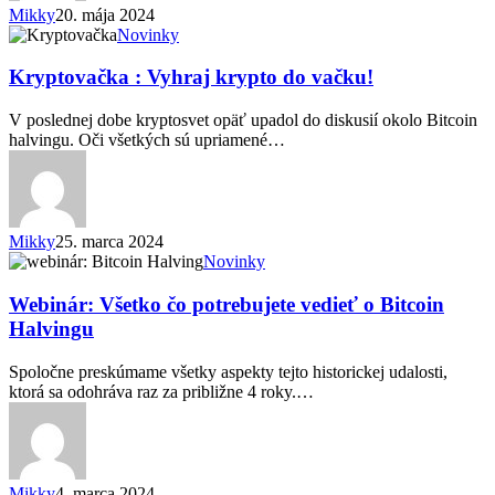
Mikky
20. mája 2024
Kryptovačka
Novinky
:
Vyhraj
Kryptovačka : Vyhraj krypto do vačku!
krypto
do
V poslednej dobe kryptosvet opäť upadol do diskusií okolo Bitcoin
vačku!
halvingu. Oči všetkých sú upriamené…
Mikky
25. marca 2024
Webinár:
Novinky
Všetko
čo
Webinár: Všetko čo potrebujete vedieť o Bitcoin
potrebujete
Halvingu
vedieť
o
Spoločne preskúmame všetky aspekty tejto historickej udalosti,
Bitcoin
ktorá sa odohráva raz za približne 4 roky.…
Halvingu
Mikky
4. marca 2024