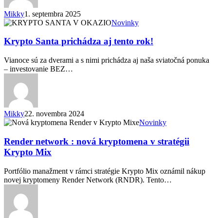
dôležitý?
Mikky
1. septembra 2025
Krypto
Novinky
Santa
prichádza
Krypto Santa prichádza aj tento rok!
aj
tento
Vianoce sú za dverami a s nimi prichádza aj naša sviatočná ponuka
rok!
– investovanie BEZ…
Mikky
22. novembra 2024
Render
Novinky
network
:
Render network : nová kryptomena v stratégii
nová
Krypto Mix
kryptomena
v
Portfólio manažment v rámci stratégie Krypto Mix oznámil nákup
stratégii
novej kryptomeny Render Network (RNDR). Tento…
Krypto
Mix