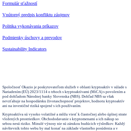
Formulár sťažností
Vnútorný predpis konfliktu záujmov
Politika vykonávania príkazov
Podmienky úschovy a prevodov
Sustainability Indicators
Spoločnosť Okazio je poskytovateľom služieb v oblasti kryptoaktív v súlade s
Nariadením (EÚ) 2023/1114 o trhoch s kryptoaktívami (MiCA) s povolením a
pod dohľadom Národnej banky Slovenska (NBS). Dohľad NBS sa však
nevzťahuje na hospodársku životaschopnosť projektov, hodnotu kryptoaktív
ani na investičné riziká spojené s ich používaním.
Kryptoaktíva sú vysoko volatilné a môžu viesť k čiastočnej alebo úplnej strate
vložených prostriedkov. Obchododavanie s kryptomenami a ich nákup so
sebou nesú riziko. Minulé výnosy nie sú zárukou budúcich výsledkov. Každý
návštevník tohto webu by mal konať na základe vlastného posúdenia a v