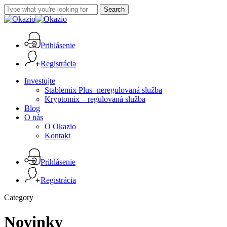
Skip
Search
to
Close
main
Search
content
Prihlásenie
Registrácia
Menu
Investujte
Stablemix Plus- neregulovaná služba
Kryptomix – regulovaná služba
Blog
O nás
O Okazio
Kontakt
Prihlásenie
Registrácia
Category
Novinky