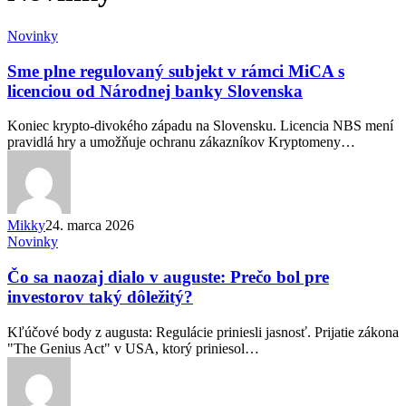
Sme
Novinky
plne
regulovaný
Sme plne regulovaný subjekt v rámci MiCA s
subjekt
licenciou od Národnej banky Slovenska
v
rámci
Koniec krypto-divokého západu na Slovensku. Licencia NBS mení
MiCA
pravidlá hry a umožňuje ochranu zákazníkov Kryptomeny…
s
licenciou
od
Národnej
banky
Mikky
24. marca 2026
Slovenska
Čo
Novinky
sa
naozaj
Čo sa naozaj dialo v auguste: Prečo bol pre
dialo
investorov taký dôležitý?
v
auguste:
Kľúčové body z augusta: Regulácie priniesli jasnosť. Prijatie zákona
Prečo
"The Genius Act" v USA, ktorý priniesol…
bol
pre
investorov
taký