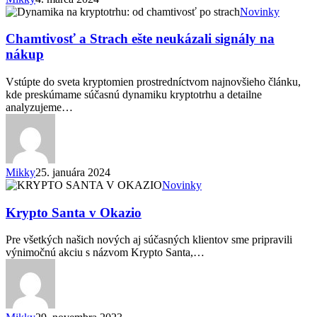
Chamtivosť
Novinky
a
Strach
Chamtivosť a Strach ešte neukázali signály na
ešte
nákup
neukázali
signály
Vstúpte do sveta kryptomien prostredníctvom najnovšieho článku,
na
kde preskúmame súčasnú dynamiku kryptotrhu a detailne
nákup
analyzujeme…
Mikky
25. januára 2024
Krypto
Novinky
Santa
v
Krypto Santa v Okazio
Okazio
Pre všetkých našich nových aj súčasných klientov sme pripravili
výnimočnú akciu s názvom Krypto Santa,…