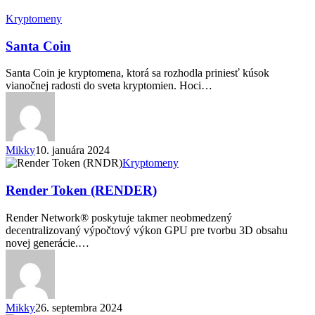
Kryptomeny
Santa Coin
Santa Coin je kryptomena, ktorá sa rozhodla priniesť kúsok
vianočnej radosti do sveta kryptomien. Hoci…
Mikky
10. januára 2024
Render
Kryptomeny
Token
(RENDER)
Render Token (RENDER)
Render Network® poskytuje takmer neobmedzený
decentralizovaný výpočtový výkon GPU pre tvorbu 3D obsahu
novej generácie.…
Mikky
26. septembra 2024