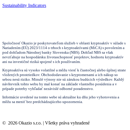
Sustainability Indicators
Spoločnosť Okazio je poskytovateľom služieb v oblasti kryptoaktív v súlade s
Nariadením (EÚ) 2023/1114 o trhoch s kryptoaktívami (MiCA) s povolením a
pod dohľadom Národnej banky Slovenska (NBS). Dohľad NBS sa však
nevzťahuje na hospodársku životaschopnosť projektov, hodnotu kryptoaktív
ani na investičné riziká spojené s ich používaním.
Kryptoaktíva sú vysoko volatilné a môžu viesť k čiastočnej alebo úplnej strate
vložených prostriedkov. Obchododavanie s kryptomenami a ich nákup so
sebou nesú riziko. Minulé výnosy nie sú zárukou budúcich výsledkov. Každý
návštevník tohto webu by mal konať na základe vlastného posúdenia a v
prípade potreby vyhľadať nezávislé odborné poradenstvo.
Informácie uvedené na tomto webe sú aktuálne ku dňu jeho vyhotovenia a
môžu sa meniť bez predchádzajúceho upozornenia.
©
2026
Okazio s.r.o. | Všetky práva vyhradené