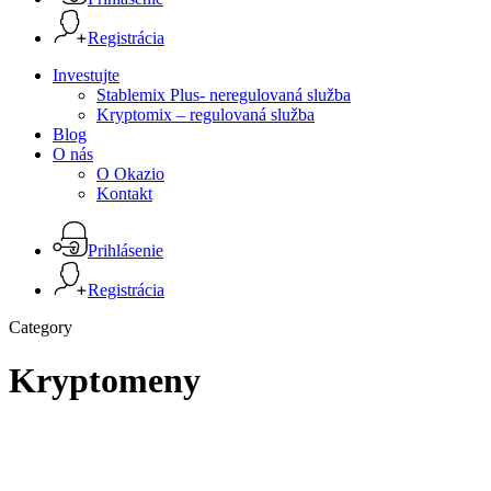
Registrácia
Menu
Investujte
Stablemix Plus- neregulovaná služba
Kryptomix – regulovaná služba
Blog
O nás
O Okazio
Kontakt
Prihlásenie
Registrácia
Category
Kryptomeny
Santa
Coin