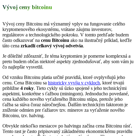
Vývoj ceny bitcoinu
Vývoj ceny Bitcoinu má významný vplyv na fungovanie celého
kryptomenového ekosystému, vrátane záujmu investorov,
regulátorov a technologického pokroku. V tomto prehľade budem
často odkazovať na
cenu Bitcoinu
ako na ilustračný príklad, keďže
táto cena
zrkadlí celkový vývoj odvetvia
.
Je dôležité zdôrazniť, že téma kryptomien je pomerne komplexná a
preto budem občas niektoré aspekty zjednodušovať, aby som vám ju
čo najlepšie vysvetlil.
Od vzniku Bitcoinu platia určité pravidlá, ktoré ovplyvňujú jeho
cenu. Cena Bitcoinu sa
historicky vyvíja v cykloch
, ktoré trvajú
približne
4 roky
. Tieto cykly sú úzko spojené s jeho technickými
aspektmi, konkrétne s ťažbou (miningom). Jednoducho povedané,
cena každého nového vyťaženého Bitcoinu stúpa, pretože jeho
ťažba sa stáva čoraz náročnejšou. Ďalším technickým faktorom je
zníženie odmien pre ťažiarov tzv. minerov za vyťaženie nového
Bitcoinu, tzv. halving.
Obvykle niekoľko mesiacov po halvingu začína cena Bitcoinu rásť.
Tento rast je často pripisovaný základnému ekonomickému pravidlu