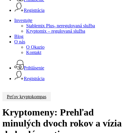
Registrácia
Menu
Investujte
Stablemix Plus- neregulovaná služba
Kryptomix – regulovaná služba
Blog
O nás
O Okazio
Kontakt
Prihlásenie
Registrácia
Peťov kryptokompas
Kryptomeny: Prehľad
minulých dvoch rokov a vízia