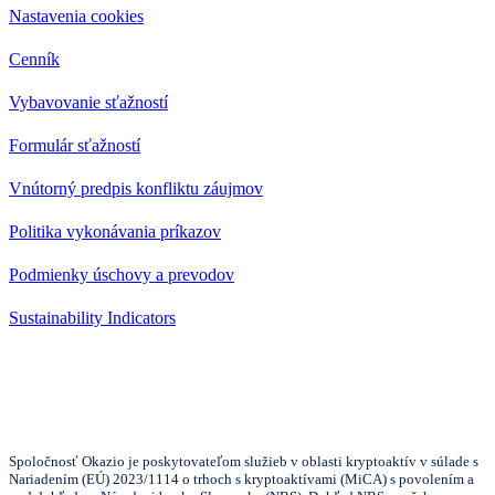
Nastavenia cookies
Cenník
Vybavovanie sťažností
Formulár sťažností
Vnútorný predpis konfliktu záujmov
Politika vykonávania príkazov
Podmienky úschovy a prevodov
Sustainability Indicators
Spoločnosť Okazio je poskytovateľom služieb v oblasti kryptoaktív v súlade s
Nariadením (EÚ) 2023/1114 o trhoch s kryptoaktívami (MiCA) s povolením a