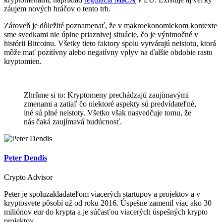
záujem nových hráčov o tento trh.
Zároveň je dôležité poznamenať, že v makroekonomickom kontexte
sme svedkami nie úplne priaznivej situácie, čo je výnimočné v
histórii Bitcoinu. Všetky tieto faktory spolu vytvárajú neistotu, ktorá
môže mať pozitívny alebo negatívny vplyv na ďalšie obdobie rastu
kryptomien.
Zhrňme si to: Kryptomeny prechádzajú zaujímavými
zmenami a zatiaľ čo niektoré aspekty sú predvídateľné,
iné sú plné neistoty. Všetko však nasvedčuje tomu, že
nás čaká zaujímavá budúcnosť.
Peter Dendis
Crypto Advisor
Peter je spoluzakladateľom viacerých startupov a projektov a v
kryptosvete pôsobí už od roku 2016. Úspešne zamenil viac ako 30
miliónov eur do krypta a je súčasťou viacerých úspešných krypto
projektov.