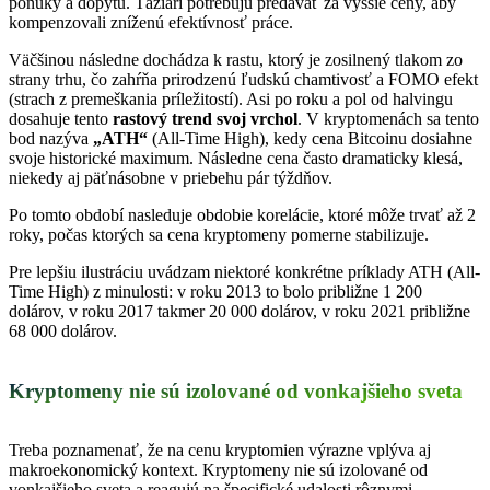
ponuky a dopytu. Ťažiari potrebujú predávať za vyššie ceny, aby
kompenzovali zníženú efektívnosť práce.
Väčšinou následne dochádza k rastu, ktorý je zosilnený tlakom zo
strany trhu, čo zahŕňa prirodzenú ľudskú chamtivosť a FOMO efekt
(strach z premeškania príležitostí). Asi po roku a pol od halvingu
dosahuje tento
rastový trend svoj vrchol
. V kryptomenách sa tento
bod nazýva
„ATH“
(All-Time High), kedy cena Bitcoinu dosiahne
svoje historické maximum. Následne cena často dramaticky klesá,
niekedy aj päťnásobne v priebehu pár týždňov.
Po tomto období nasleduje obdobie korelácie, ktoré môže trvať až 2
roky, počas ktorých sa cena kryptomeny pomerne stabilizuje.
Pre lepšiu ilustráciu uvádzam niektoré konkrétne príklady ATH (All-
Time High) z minulosti: v roku 2013 to bolo približne 1 200
dolárov, v roku 2017 takmer 20 000 dolárov, v roku 2021 približne
68 000 dolárov.
Kryptomeny nie sú izolované od vonkajšieho sveta
Treba poznamenať, že na cenu kryptomien výrazne vplýva aj
makroekonomický kontext. Kryptomeny nie sú izolované od
vonkajšieho sveta a reagujú na špecifické udalosti rôznymi