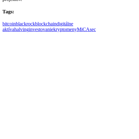
Tags:
bitcoin
blackrock
blockchain
digitálne
aktíva
halving
investovanie
kryptomeny
MiCA
sec