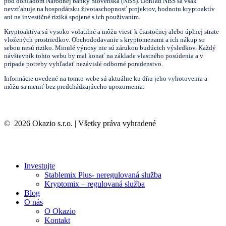
pod dohľadom Národnej banky Slovenska (NBS). Dohľad NBS sa však
nevzťahuje na hospodársku životaschopnosť projektov, hodnotu kryptoaktív
ani na investičné riziká spojené s ich používaním.
Kryptoaktíva sú vysoko volatilné a môžu viesť k čiastočnej alebo úplnej strate
vložených prostriedkov. Obchododavanie s kryptomenami a ich nákup so
sebou nesú riziko. Minulé výnosy nie sú zárukou budúcich výsledkov. Každý
návštevník tohto webu by mal konať na základe vlastného posúdenia a v
prípade potreby vyhľadať nezávislé odborné poradenstvo.
Informácie uvedené na tomto webe sú aktuálne ku dňu jeho vyhotovenia a
môžu sa meniť bez predchádzajúceho upozornenia.
©
2026
Okazio s.r.o. | Všetky práva vyhradené
Investujte
Stablemix Plus- neregulovaná služba
Kryptomix – regulovaná služba
Blog
O nás
O Okazio
Kontakt