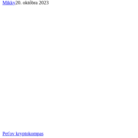
Mikky
20. októbra 2023
NFT
Peťov kryptokompas