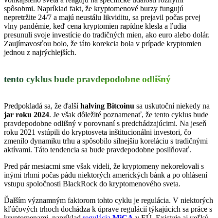
spôsobmi. Napríklad fakt, že kryptomenové burzy fungujú
nepretržite 24/7 a majú neustálu likviditu, sa prejavil počas prvej
vlny pandémie, keď cena kryptomien rapídne klesla a ľudia
presunuli svoje investície do tradičných mien, ako euro alebo dolár.
Zaujímavosťou bolo, že táto korekcia bola v prípade kryptomien
jednou z najrýchlejších.
tento cyklus bude pravdepodobne odlišný
Predpokladá sa, že ďalší
halving Bitcoinu
sa uskutoční niekedy na
jar roku 2024
. Je však dôležité poznamenať, že tento cyklus bude
pravdepodobne odlišný v porovnaní s predchádzajúcimi. Na jeseň
roku 2021 vstúpili do kryptosveta inštitucionálni investori, čo
zmenilo dynamiku trhu a spôsobilo silnejšiu koreláciu s tradičnými
aktívami. Táto tendencia sa bude pravdepodobne posilňovať.
Pred pár mesiacmi sme však videli, že kryptomeny nekorelovali s
inými trhmi počas pádu niektorých amerických bánk a po ohlásení
vstupu spoločnosti BlackRock do kryptomenového sveta.
Ďalším významným faktorom tohto cyklu je regulácia. V niektorých
kľúčových trhoch dochádza k úprave regulácií týkajúcich sa práce s
kryptomenami, napríklad
regulácia
MiCA
v EÚ. Existuje aj veľký