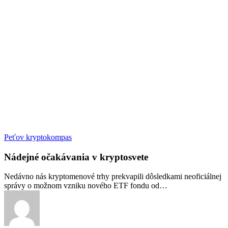
Nádejné
Peťov kryptokompas
očakávania
v
Nádejné očakávania v kryptosvete
kryptosvete
Nedávno nás kryptomenové trhy prekvapili dôsledkami neoficiálnej
správy o možnom vzniku nového ETF fondu od…