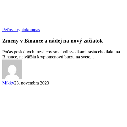
Zmeny
Peťov kryptokompas
v
Binance
Zmeny v Binance a nádej na nový začiatok
a
nádej
Počas posledných mesiacov sme boli svedkami rastúceho tlaku na
na
Binance, najväčšiu kryptomenovú burzu na svete,…
nový
začiatok
Mikky
23. novembra 2023