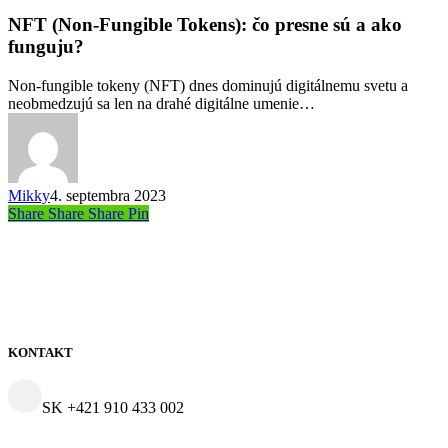
(Non-
Fungible
NFT (Non-Fungible Tokens): čo presne sú a ako
Tokens):
funguju?
čo
presne
Non-fungible tokeny (NFT) dnes dominujú digitálnemu svetu a
sú
neobmedzujú sa len na drahé digitálne umenie…
a
ako
funguju?
Mikky
4. septembra 2023
Share
Share
Share
Share
Pin
KONTAKT
SK +421 910 433 002