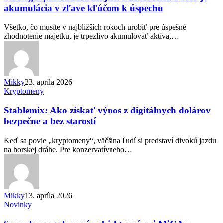
bull
akumulácia v zľave kľúčom k úspechu
market:
Prečo
Všetko, čo musíte v najbližších rokoch urobiť pre úspešné
je
zhodnotenie majetku, je trpezlivo akumulovať aktíva,…
akumulácia
v
zľave
kľúčom
k
Mikky
23. apríla 2026
úspechu
Stablemix:
Kryptomeny
Ako
získať
Stablemix: Ako získať výnos z digitálnych dolárov
výnos
bezpečne a bez starostí
z
digitálnych
Keď sa povie „kryptomeny“, väčšina ľudí si predstaví divokú jazdu
dolárov
na horskej dráhe. Pre konzervatívneho…
bezpečne
a
bez
starostí
Mikky
13. apríla 2026
Sme
Novinky
plne
regulovaný