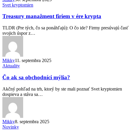
Treasury
Svet kryptomien
každého
manažment
firiem
Treasury manažment firiem v ére krypta
v
ére
TLDR (Pre tých, čo sa ponáhľajú): O čo ide? Firmy presúvajú časť
krypta
svojich úspor z…
Mikky
11. septembra 2025
Čo
Aktuality
ak
sa
Čo ak sa obchodníci mýlia?
obchodníci
mýlia?
Akčný pohľad na trh, ktorý by ste mali poznať Svet kryptomien
dospieva a stáva sa…
Mikky
8. septembra 2025
Čo
Novinky
sa