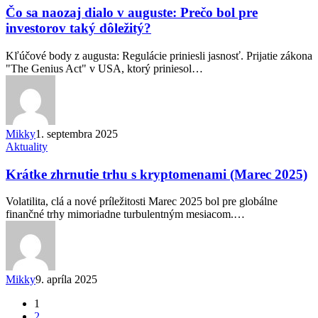
naozaj
Čo sa naozaj dialo v auguste: Prečo bol pre
dialo
investorov taký dôležitý?
v
auguste:
Kľúčové body z augusta: Regulácie priniesli jasnosť. Prijatie zákona
Prečo
"The Genius Act" v USA, ktorý priniesol…
bol
pre
investorov
taký
dôležitý?
Mikky
1. septembra 2025
Krátke
Aktuality
zhrnutie
trhu
Krátke zhrnutie trhu s kryptomenami (Marec 2025)
s
kryptomenami
Volatilita, clá a nové príležitosti Marec 2025 bol pre globálne
(Marec
finančné trhy mimoriadne turbulentným mesiacom.…
2025)
Mikky
9. apríla 2025
1
2