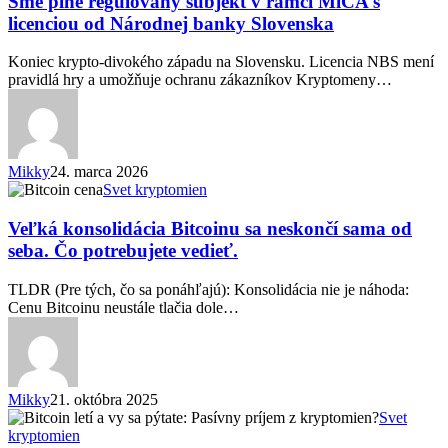
Sme plne regulovaný subjekt v rámci MiCA s
subjekt
licenciou od Národnej banky Slovenska
v
rámci
Koniec krypto-divokého západu na Slovensku. Licencia NBS mení
MiCA
pravidlá hry a umožňuje ochranu zákazníkov Kryptomeny…
s
licenciou
od
Národnej
banky
Mikky
24. marca 2026
Slovenska
Veľká
Svet kryptomien
konsolidácia
Bitcoinu
Veľká konsolidácia Bitcoinu sa neskončí sama od
sa
seba. Čo potrebujete vedieť.
neskončí
sama
TLDR (Pre tých, čo sa ponáhľajú): Konsolidácia nie je náhoda:
od
Cenu Bitcoinu neustále tlačia dole…
seba.
Čo
potrebujete
vedieť.
Mikky
21. októbra 2025
Bitcoin
Svet
letí
kryptomien