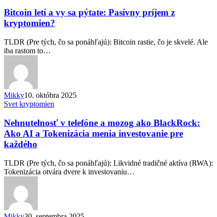
a
vy
Bitcoin letí a vy sa pýtate: Pasívny príjem z
sa
kryptomien?
pýtate:
Pasívny
TLDR (Pre tých, čo sa ponáhľajú): Bitcoin rastie, čo je skvelé. Ale
príjem
iba rastom to…
z
kryptomien?
Mikky
10. októbra 2025
Nehnutelnosť
Svet kryptomien
v
telefóne
Nehnutelnosť v telefóne a mozog ako BlackRock:
a
Ako AI a Tokenizácia menia investovanie pre
mozog
každého
ako
BlackRock:
TLDR (Pre tých, čo sa ponáhľajú): Likvidné tradičné aktíva (RWA):
Ako
Tokenizácia otvára dvere k investovaniu…
AI
a
Tokenizácia
menia
investovanie
Mikky
30. septembra 2025
pre