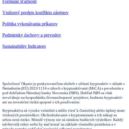
Formulár sťažností
Vnútorný predpis konfliktu záujmov
Politika vykonávania príkazov
Podmienky úschovy a prevodov
Sustainability Indicators
Spoločnosť Okazio je poskytovateľom služieb v oblasti kryptoaktív v súlade s
Nariadením (EÚ) 2023/1114 o trhoch s kryptoaktívami (MiCA) s povolením a
pod dohľadom Národnej banky Slovenska (NBS). Dohľad NBS sa však
nevzťahuje na hospodársku životaschopnosť projektov, hodnotu kryptoaktív
ani na investičné riziká spojené s ich používaním.
Kryptoaktíva sú vysoko volatilné a môžu viesť k čiastočnej alebo úplnej strate
vložených prostriedkov. Obchododavanie s kryptomenami a ich nákup so
sebou nesú riziko. Minulé výnosy nie sú zárukou budúcich výsledkov. Každý
návštevník tohto webu by mal konať na základe vlastného posúdenia a v
prípade potreby vyhľadať nezávislé odborné poradenstvo.